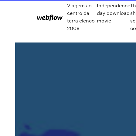
Viagem ao
Independence
Th
centro da
day download
sh
terra elenco
movie
se
2008
co