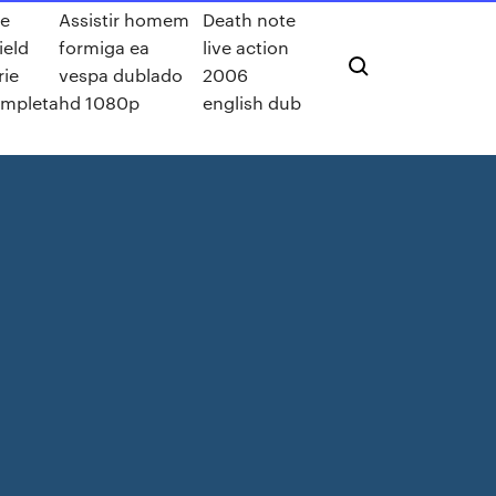
e
Assistir homem
Death note
ield
formiga ea
live action
rie
vespa dublado
2006
mpleta
hd 1080p
english dub